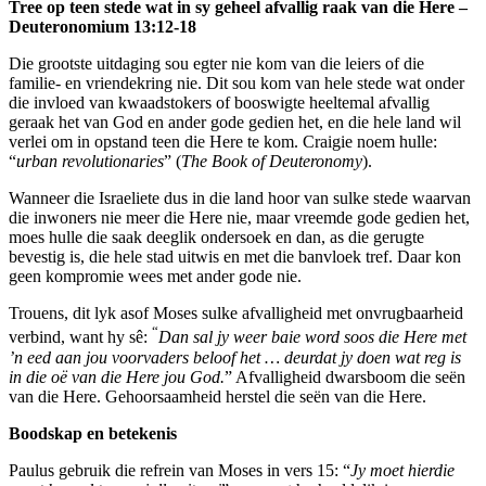
Tree op teen stede wat in sy geheel afvallig raak van die Here –
Deuteronomium 13:12-18
Die grootste uitdaging sou egter nie kom van die leiers of die
familie- en vriendekring nie. Dit sou kom van hele stede wat onder
die invloed van kwaadstokers of booswigte heeltemal afvallig
geraak het van God en ander gode gedien het, en die hele land wil
verlei om in opstand teen die Here te kom. Craigie noem hulle:
“
urban revolutionaries
” (
The Book of Deuteronomy
).
Wanneer die Israeliete dus in die land hoor van sulke stede waarvan
die inwoners nie meer die Here nie, maar vreemde gode gedien het,
moes hulle die saak deeglik ondersoek en dan, as die gerugte
bevestig is, die hele stad uitwis en met die banvloek tref. Daar kon
geen kompromie wees met ander gode nie.
Trouens, dit lyk asof Moses sulke afvalligheid met onvrugbaarheid
“
verbind, want hy sê:
Dan sal jy weer baie word soos die Here met
’n eed aan jou voorvaders beloof het … deurdat jy doen wat reg is
in die oë van die Here jou God.
” Afvalligheid dwarsboom die seën
van die Here. Gehoorsaamheid herstel die seën van die Here.
Boodskap en betekenis
Paulus gebruik die refrein van Moses in vers 15: “
Jy moet hierdie