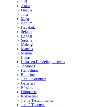
Joël
Amos
Obadja
Jona
Miga
Nahum
Habakuk
Sefanja
Haggai
Sagaria
Maleagi
Matteus
Markus
Lukas
Lukas en Handelinge – reeks
Johannes
Handelinge
Romeine
1 en 2 Korintiërs
Galasiërs
Efesiërs
Filippense
Kolossense
1 en 2 Tessalonisense
1 en 2 Timoteus