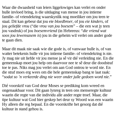
Waar die dwaasheid van leiers liggelowiges kan verlei en onder
hulle invloed bring, is die uitdaging van mense in jou intieme
familie- of vriendekring waarskynlik nog moeiliker om jou teen te
staal. Dit kan gebeur dat jou eie
bloedbroer
, of jou
eie kinders
, of
jou
geliefde vrou
(“die
vrou van jou boesem
” – die een wat jy teen
jou vasdruk) of jou
boesemvriend
(in Hebreeus: “
die vriend wat
soos jou lewensasem is
) jou in die geheim wil verlei om ander gode
te gaan dien.
Maar dit maak nie saak wie die gode is, of vanwaar hulle is, of van
watter betekenis hulle vir jou intieme familie- of vriendekring is nie.
Jy mag nie uit liefde vir jou mense ja sê vir dié verleiding nie. En die
gemeenskap moet jou help om daarvoor nee te sê deur die doodstraf
toe te pas. Niks mag jou verlei om aan God ontrou te word nie. En
die straf moes erg wees om die hele gemeenskap bang te laat raak:
“
sodat so ’n verkeerde ding nie weer onder julle gedoen word nie.
”
Dié voorskrif van God deur Moses se prediking kom wreed en
ongenaakbaar voor. Dit gaan lynreg in teen ons menseregte kultuur
waarin die regte van die individu alle ander regte troef. Maar, die
tipe kultuur wat God hier geskep het deur sy Woord was een waarin
Hy alleen die reg bepaal. En die voorskrifte het gesorg dat dié
kultuur in stand gehou is.