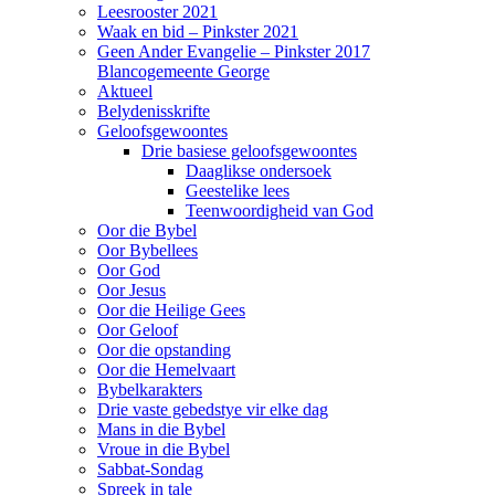
Leesrooster 2021
Waak en bid – Pinkster 2021
Geen Ander Evangelie – Pinkster 2017
Blancogemeente George
Aktueel
Belydenisskrifte
Geloofsgewoontes
Drie basiese geloofsgewoontes
Daaglikse ondersoek
Geestelike lees
Teenwoordigheid van God
Oor die Bybel
Oor Bybellees
Oor God
Oor Jesus
Oor die Heilige Gees
Oor Geloof
Oor die opstanding
Oor die Hemelvaart
Bybelkarakters
Drie vaste gebedstye vir elke dag
Mans in die Bybel
Vroue in die Bybel
Sabbat-Sondag
Spreek in tale