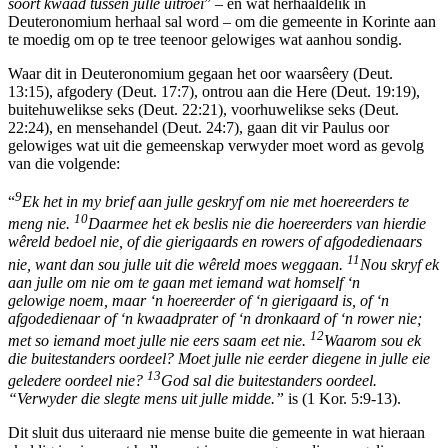
soort kwaad tussen julle uitroei
” – en wat herhaaldelik in
Deuteronomium herhaal sal word – om die gemeente in Korinte aan
te moedig om op te tree teenoor gelowiges wat aanhou sondig.
Waar dit in Deuteronomium gegaan het oor waarsêery (Deut.
13:15), afgodery (Deut. 17:7), ontrou aan die Here (Deut. 19:19),
buitehuwelikse seks (Deut. 22:21), voorhuwelikse seks (Deut.
22:24), en mensehandel (Deut. 24:7), gaan dit vir Paulus oor
gelowiges wat uit die gemeenskap verwyder moet word as gevolg
van die volgende:
9
“
Ek het in my brief aan julle geskryf om nie met hoereerders te
10
meng nie.
Daarmee het ek beslis nie die hoereerders van hierdie
wêreld bedoel nie, of die gierigaards en rowers of afgodedienaars
11
nie, want dan sou julle uit die wêreld moes weggaan.
Nou skryf ek
aan julle om nie om te gaan met iemand wat homself ‘n
gelowige noem, maar ‘n hoereerder of ‘n gierigaard is, of ‘n
afgodedienaar of ‘n kwaadprater of ‘n dronkaard of ‘n rower nie;
12
met so iemand moet julle nie eers saam eet nie.
Waarom sou ek
die buitestanders oordeel? Moet julle nie eerder diegene in julle eie
13
geledere oordeel nie?
God sal die buitestanders oordeel.
“Verwyder die slegte mens uit julle midde.”
is (1 Kor. 5:9-13).
Dit sluit dus uiteraard nie mense buite die gemeente in wat hieraan