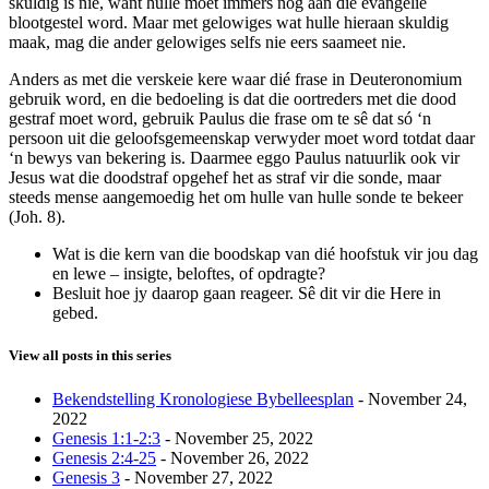
skuldig is nie, want hulle moet immers nog aan die evangelie
blootgestel word. Maar met gelowiges wat hulle hieraan skuldig
maak, mag die ander gelowiges selfs nie eers saameet nie.
Anders as met die verskeie kere waar dié frase in Deuteronomium
gebruik word, en die bedoeling is dat die oortreders met die dood
gestraf moet word, gebruik Paulus die frase om te sê dat só ‘n
persoon uit die geloofsgemeenskap verwyder moet word totdat daar
‘n bewys van bekering is. Daarmee eggo Paulus natuurlik ook vir
Jesus wat die doodstraf opgehef het as straf vir die sonde, maar
steeds mense aangemoedig het om hulle van hulle sonde te bekeer
(Joh. 8).
Wat is die kern van die boodskap van dié hoofstuk vir jou dag
en lewe – insigte, beloftes, of opdragte?
Besluit hoe jy daarop gaan reageer. Sê dit vir die Here in
gebed.
View all posts in this series
Bekendstelling Kronologiese Bybelleesplan
- November 24,
2022
Genesis 1:1-2:3
- November 25, 2022
Genesis 2:4-25
- November 26, 2022
Genesis 3
- November 27, 2022