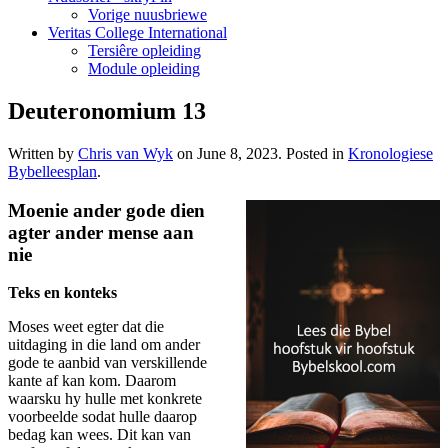
Vorige nuusbriewe
Veritas College International
Tersiêre opleiding
Module opleiding
Deuteronomium 13
Written by
Chris van Wyk
on
June 8, 2023
. Posted in
Kronologiese
Bybelleesplan
.
Moenie ander gode dien
agter ander mense aan
nie
Teks en konteks
Moses weet egter dat die
uitdaging in die land om ander
gode te aanbid van verskillende
kante af kan kom. Daarom
waarsku hy hulle met konkrete
voorbeelde sodat hulle daarop
bedag kan wees. Dit kan van