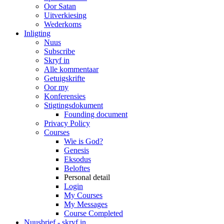
Oor Satan
Uitverkiesing
Wederkoms
Inligting
Nuus
Subscribe
Skryf in
Alle kommentaar
Getuigskrifte
Oor my
Konferensies
Stigtingsdokument
Founding document
Privacy Policy
Courses
Wie is God?
Genesis
Eksodus
Beloftes
Personal detail
Login
My Courses
My Messages
Course Completed
Nuusbrief - skryf in