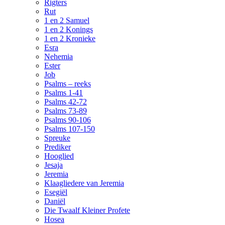
Rigters
Rut
1 en 2 Samuel
1 en 2 Konings
1 en 2 Kronieke
Esra
Nehemia
Ester
Job
Psalms – reeks
Psalms 1-41
Psalms 42-72
Psalms 73-89
Psalms 90-106
Psalms 107-150
Spreuke
Prediker
Hooglied
Jesaja
Jeremia
Klaagliedere van Jeremia
Esegiël
Daniël
Die Twaalf Kleiner Profete
Hosea