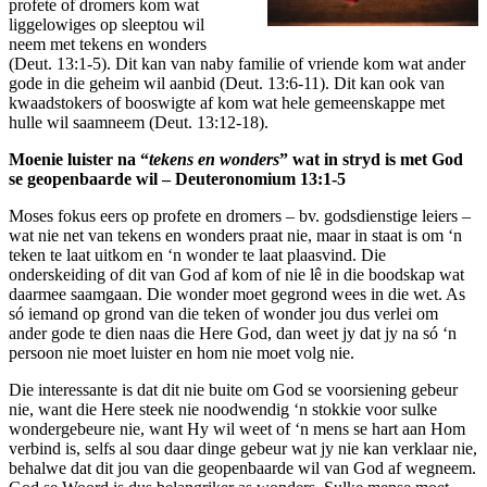
profete of dromers kom wat
liggelowiges op sleeptou wil
neem met tekens en wonders
(Deut. 13:1-5). Dit kan van naby familie of vriende kom wat ander
gode in die geheim wil aanbid (Deut. 13:6-11). Dit kan ook van
kwaadstokers of booswigte af kom wat hele gemeenskappe met
hulle wil saamneem (Deut. 13:12-18).
Moenie luister na “
tekens en wonders
” wat in stryd is met God
se geopenbaarde wil – Deuteronomium 13:1-5
Moses fokus eers op profete en dromers – bv. godsdienstige leiers –
wat nie net van tekens en wonders praat nie, maar in staat is om ‘n
teken te laat uitkom en ‘n wonder te laat plaasvind. Die
onderskeiding of dit van God af kom of nie lê in die boodskap wat
daarmee saamgaan. Die wonder moet gegrond wees in die wet. As
só iemand op grond van die teken of wonder jou dus verlei om
ander gode te dien naas die Here God, dan weet jy dat jy na só ‘n
persoon nie moet luister en hom nie moet volg nie.
Die interessante is dat dit nie buite om God se voorsiening gebeur
nie, want die Here steek nie noodwendig ‘n stokkie voor sulke
wondergebeure nie, want Hy wil weet of ‘n mens se hart aan Hom
verbind is, selfs al sou daar dinge gebeur wat jy nie kan verklaar nie,
behalwe dat dit jou van die geopenbaarde wil van God af wegneem.