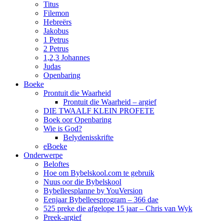
Titus
Filemon
Hebreërs
Jakobus
1 Petrus
2 Petrus
1,2,3 Johannes
Judas
Openbaring
Boeke
Prontuit die Waarheid
Prontuit die Waarheid – argief
DIE TWAALF KLEIN PROFETE
Boek oor Openbaring
Wie is God?
Belydenisskrifte
eBoeke
Onderwerpe
Beloftes
Hoe om Bybelskool.com te gebruik
Nuus oor die Bybelskool
Bybelleesplanne by YouVersion
Eenjaar Bybelleesprogram – 366 dae
525 preke die afgelope 15 jaar – Chris van Wyk
Preek-argief