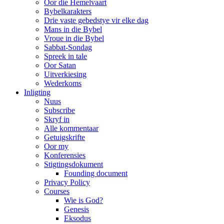
Oor die Hemelvaart
Bybelkarakters
Drie vaste gebedstye vir elke dag
Mans in die Bybel
Vroue in die Bybel
Sabbat-Sondag
Spreek in tale
Oor Satan
Uitverkiesing
Wederkoms
Inligting
Nuus
Subscribe
Skryf in
Alle kommentaar
Getuigskrifte
Oor my
Konferensies
Stigtingsdokument
Founding document
Privacy Policy
Courses
Wie is God?
Genesis
Eksodus