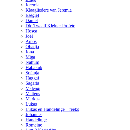
Jeremia
Klaagliedere van Jeremia
Esegiël
Daniël
Die Twaalf Kleiner Profete
Hosea
Joël
Amos
Obadja
Jona
Miga
Nahum
Habakuk
Sefanja
Haggai
Sagaria
Maleagi
Matteus
Markus
Lukas
Lukas en Handelinge – reeks
Johannes
Handelinge
Romeine