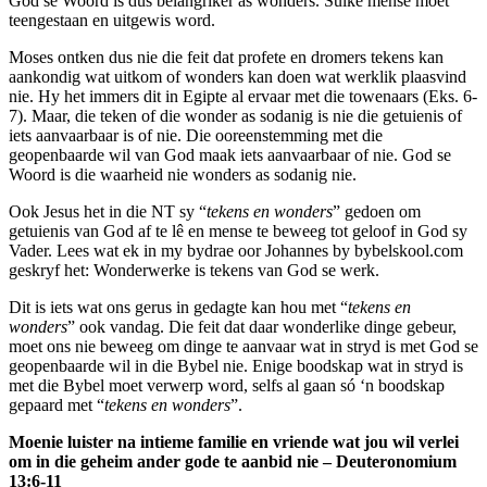
God se Woord is dus belangriker as wonders. Sulke mense moet
teengestaan en uitgewis word.
Moses ontken dus nie die feit dat profete en dromers tekens kan
aankondig wat uitkom of wonders kan doen wat werklik plaasvind
nie. Hy het immers dit in Egipte al ervaar met die towenaars (Eks. 6-
7). Maar, die teken of die wonder as sodanig is nie die getuienis of
iets aanvaarbaar is of nie. Die ooreenstemming met die
geopenbaarde wil van God maak iets aanvaarbaar of nie. God se
Woord is die waarheid nie wonders as sodanig nie.
Ook Jesus het in die NT sy “
tekens en wonders
” gedoen om
getuienis van God af te lê en mense te beweeg tot geloof in God sy
Vader. Lees wat ek in my bydrae oor Johannes by bybelskool.com
geskryf het: Wonderwerke is tekens van God se werk.
Dit is iets wat ons gerus in gedagte kan hou met “
tekens en
wonders
” ook vandag. Die feit dat daar wonderlike dinge gebeur,
moet ons nie beweeg om dinge te aanvaar wat in stryd is met God se
geopenbaarde wil in die Bybel nie. Enige boodskap wat in stryd is
met die Bybel moet verwerp word, selfs al gaan só ‘n boodskap
gepaard met “
tekens en wonders
”.
Moenie luister na intieme familie en vriende wat jou wil verlei
om in die geheim ander gode te aanbid nie – Deuteronomium
13:6-11