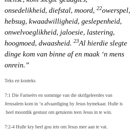
22
onsedelikheid, diefstal, moord,
owerspel,
hebsug, kwaadwilligheid, geslepenheid,
onwelvoeglikheid, jaloesie, lastering,
23
hoogmoed, dwaasheid.
Al hierdie slegte
dinge kom van binne af en maak ‘n mens
onrein.”
Teks en konteks
7:1
Die Fariseërs en sommige van die skrifgeleerdes van
Jerusalem kom in ‘n afvaardiging by Jesus bymekaar. Hulle is
heel moontlik gestuur om getuienis teen Jesus in te win.
7:2-4
Hulle kry heel gou iets om Jesus mee aan te vat.