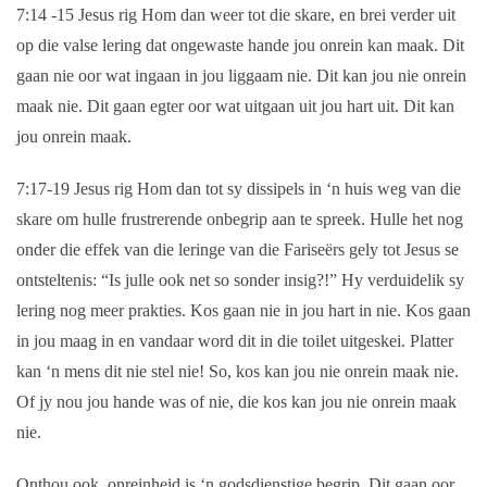
7:14 -15
Jesus rig Hom dan weer tot die skare, en brei verder uit
op die valse lering dat ongewaste hande jou onrein kan maak. Dit
gaan nie oor wat ingaan in jou liggaam nie. Dit kan jou nie onrein
maak nie. Dit gaan egter oor wat uitgaan uit jou hart uit. Dit kan
jou onrein maak.
7:17-19
Jesus rig Hom dan tot sy dissipels in ‘n huis weg van die
skare om hulle frustrerende onbegrip aan te spreek. Hulle het nog
onder die effek van die leringe van die Fariseërs gely tot Jesus se
ontsteltenis: “Is julle ook net so sonder insig?!” Hy verduidelik sy
lering nog meer prakties. Kos gaan nie in jou hart in nie. Kos gaan
in jou maag in en vandaar word dit in die toilet uitgeskei. Platter
kan ‘n mens dit nie stel nie! So, kos kan jou nie onrein maak nie.
Of jy nou jou hande was of nie, die kos kan jou nie onrein maak
nie.
Onthou ook, onreinheid is ‘n godsdienstige begrip. Dit gaan oor