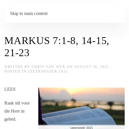
Skip to main content
MARKUS 7:1-8, 14-15,
21-23
WRITTEN BY
CHRIS VAN WYK
ON
AUGUST 26, 2021
.
POSTED IN
LEESROOSTER-2021
.
LEES
Raak stil voor
die Here in
gebed.