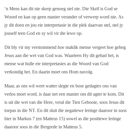
‘n Mens kan dit nie skerp genoeg stel nie. Die Skrif is God se
Woord en kan op geen manier verander of verwerp word nie. As
jy dit doen en jou eie interpretasie in die plek daarvan stel, stel jy
jouself teen God en sy wil vir die lewe op.
Dit bly vir my verstommend hoe maklik mense vergeet hoe geheg
Jesus aan die wet van God was. Waarteen Hy dit gehad het, is
mense wat hulle eie interpretasies as die Woord van God
verkondig het. En daarin moet ons Hom navolg.
Maar, as ons wil weet watter slegte en bose gedagtes ons van
verlos moet word, is daar net een manier om dit agter te kom. Dit
is uit die wet van die Here, veral die Tien Gebooie, soos Jesus dit
toepas in die NT. En dit sluit die negatiewe leringe daaroor in soos
hier in Markus 7 (en Matteus 15) sowel as die positiewe leringe
daaroor soos in die Bergrede in Matteus 5.