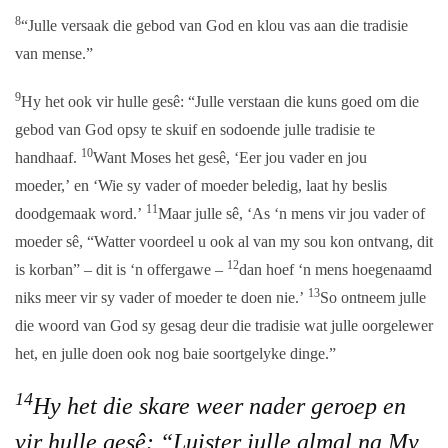
8
“Julle versaak die gebod van God en klou vas aan die tradisie
van mense.”
9
Hy het ook vir hulle gesê: “Julle verstaan die kuns goed om die
gebod van God opsy te skuif en sodoende julle tradisie te
10
handhaaf.
Want Moses het gesê, ‘Eer jou vader en jou
moeder,’ en ‘Wie sy vader of moeder beledig, laat hy beslis
11
doodgemaak word.’
Maar julle sê, ‘As ‘n mens vir jou vader of
moeder sê, “Watter voordeel u ook al van my sou kon ontvang, dit
12
is korban” – dit is ‘n offergawe –
dan hoef ‘n mens hoegenaamd
13
niks meer vir sy vader of moeder te doen nie.’
So ontneem julle
die woord van God sy gesag deur die tradisie wat julle oorgelewer
het, en julle doen ook nog baie soortgelyke dinge.”
14
Hy het die skare weer nader geroep en
vir hulle gesê: “Luister julle almal na My