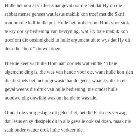
Hulle het nou al vir Jesus aangevat oor die feit dat Hy op die
sabbat mense genees wat Jesus maklik kon troef met die Skrif
rondom die kalf in die put. Hulle het probeer om Hom voor stok
te kry oor sy bediening van bevryding, wat Hy baie maklik kon
troef om die onsinnigheid in hulle argument uit te wys dat Hy dit
deur die “hoof”-duiwel doen.
Hierdie keer vat hulle Hom aan oor iets wat eintlik ‘n baie
algemene ding is, die was van hande voor ete, want hulle kon sien
die dissipels het met ongewaste hande geëet, waarskynlik in elk
geval weens die druk van hulle bediening, nie omdat hulle
noodwendig onwillig was om hande te was nie.
Omdat die voorgeslagte dit geleer het, het die Fariseërs verwag
dat Jesus en sy dissipels dit in alle gevalle ook sal doen, maak nie
saak onder watter druk hulle verkeer nie.