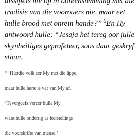
dissipels nie op in ooreenstemming met die
tradisie van die voorouers nie, maar eet
6
hulle brood met onrein hande?”
En Hy
antwoord hulle: “Jesaja het tereg oor julle
skynheiliges geprofeteer, soos daar geskryf
staan,
“ ‘Hierdie volk eer My met die lippe,
maar hulle harte is ver van My af.
7
Tevergeefs vereer hulle My,
want hulle onderrig as leerstellings
die voorskrifte van mense.’