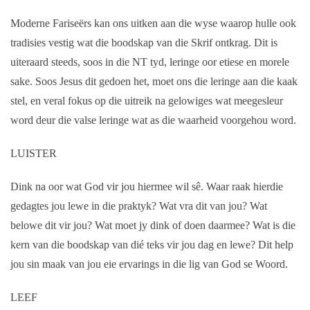
Moderne Fariseërs kan ons uitken aan die wyse waarop hulle ook
tradisies vestig wat die boodskap van die Skrif ontkrag. Dit is
uiteraard steeds, soos in die NT tyd, leringe oor etiese en morele
sake. Soos Jesus dit gedoen het, moet ons die leringe aan die kaak
stel, en veral fokus op die uitreik na gelowiges wat meegesleur
word deur die valse leringe wat as die waarheid voorgehou word.
LUISTER
Dink na oor wat God vir jou hiermee wil sê. Waar raak hierdie
gedagtes jou lewe in die praktyk? Wat vra dit van jou? Wat
belowe dit vir jou? Wat moet jy dink of doen daarmee? Wat is die
kern van die boodskap van dié teks vir jou dag en lewe? Dit help
jou sin maak van jou eie ervarings in die lig van God se Woord.
LEEF