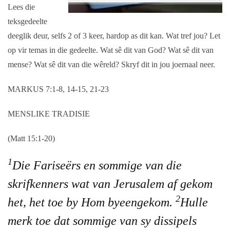
Lees die
teksgedeelte
deeglik deur, selfs 2 of 3 keer, hardop as dit kan. Wat tref jou? Let
op vir temas in die gedeelte. Wat sê dit van God? Wat sê dit van
mense? Wat sê dit van die wêreld? Skryf dit in jou joernaal neer.
MARKUS 7:1-8, 14-15, 21-23
MENSLIKE TRADISIE
(Matt 15:1-20)
1
Die Fariseërs en sommige van die
skrifkenners wat van Jerusalem af gekom
2
het, het toe by Hom byeengekom.
Hulle
merk toe dat sommige van sy dissipels