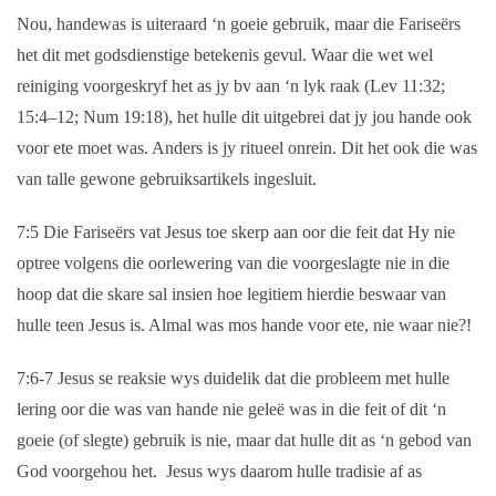
Nou, handewas is uiteraard ‘n goeie gebruik, maar die Fariseërs
het dit met godsdienstige betekenis gevul. Waar die wet wel
reiniging voorgeskryf het as jy bv aan ‘n lyk raak (Lev 11:32;
15:4–12; Num 19:18), het hulle dit uitgebrei dat jy jou hande ook
voor ete moet was. Anders is jy ritueel onrein. Dit het ook die was
van talle gewone gebruiksartikels ingesluit.
7:5
Die Fariseërs vat Jesus toe skerp aan oor die feit dat Hy nie
optree volgens die oorlewering van die voorgeslagte nie in die
hoop dat die skare sal insien hoe legitiem hierdie beswaar van
hulle teen Jesus is. Almal was mos hande voor ete, nie waar nie?!
7:6-7
Jesus se reaksie wys duidelik dat die probleem met hulle
lering oor die was van hande nie geleë was in die feit of dit ‘n
goeie (of slegte) gebruik is nie, maar dat hulle dit as ‘n gebod van
God voorgehou het. Jesus wys daarom hulle tradisie af as