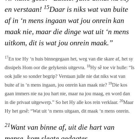
15
en verstaan!
Daar is niks wat van buite
af in ‘n mens ingaan wat jou onrein kan
maak nie, maar die dinge wat uit ‘n mens
uitkom, dit is wat jou onrein maak.”
17
En toe Hy ‘n huis binnegegaan het, weg van die skare af, het sy
18
dissipels Hom oor die gelykenis uitgevra.
Hy sê toe vir hulle: “Is
ook julle so sonder begrip? Verstaan julle nie dat niks wat van
19
buite af in ‘n mens ingaan, jou onrein kan maak nie?
Die kos
gaan immers nie na jou hart nie, maar na jou maag, en word dan
20
in die privaat uitgewerp.” So het Hy alle kos rein verklaar.
Maar
Hy het gesê: “Wat uit ‘n mens uitgaan, dit maak ‘n mens onrein.
21
Want van binne af, uit die hart van
mense, kom slegte gedagtes,