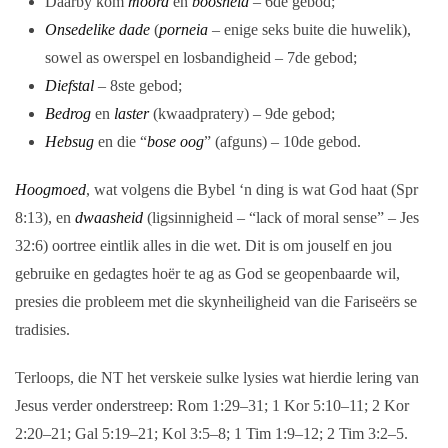
Daarby kom
moord
en
boosheid
– 6de gebod;
Onsedelike dade
(
porneia
– enige seks buite die huwelik),
sowel as owerspel en losbandigheid – 7de gebod;
Diefstal
– 8ste gebod;
Bedrog
en
laster
(kwaadpratery) – 9de gebod;
Hebsug
en die “
bose oog
” (afguns) – 10de gebod.
Hoogmoed
, wat volgens die Bybel ‘n ding is wat God haat (Spr
8:13), en
dwaasheid
(ligsinnigheid – “lack of moral sense” – Jes
32:6) oortree eintlik alles in die wet. Dit is om jouself en jou
gebruike en gedagtes hoër te ag as God se geopenbaarde wil,
presies die probleem met die skynheiligheid van die Fariseërs se
tradisies.
Terloops, die NT het verskeie sulke lysies wat hierdie lering van
Jesus verder onderstreep: Rom 1:29–31; 1 Kor 5:10–11; 2 Kor
2:20–21; Gal 5:19–21; Kol 3:5–8; 1 Tim 1:9–12; 2 Tim 3:2–5.