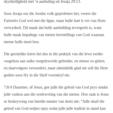
skynheiligheid met ‘n aanhaling uit Jesaja 29:13.
Soos Jesaja oor die Joodse volk geprofeteer het, vereer die
Fariseërs God wel met die lippe, maar hulle hart is ver van Hom
verwyderd. Dit maak dat hulle aanbidding tevergeefs is, want
hulle maak bepalings van mense leerstellings van God waaraan
mense hulle moet hou.
Die geestelike leiers het dus in die praktyk van die lewe eerder
vasgehou aan sulke oorgelewerde gebruike, en mense so geleer,
en daarvolgens veroordeel, maar uiteindelik glad nie self die Here
gedien soos Hy in die Skrif voorskryf nie.
7:8-9
Daarmee, sê Jesus, gee julle die gebod van God prys omdat
julle vashou aan die oorlewering van die mense. Hoe raak is Jesus
se beskrywing van hierdie manier van doen nie: “Julle skuif die
gebod van God netjies opsy sodat julle julle tradisie in stand kan