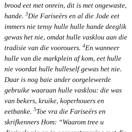
brood eet met onrein, dit is met ongewaste,
3
hande.
Die Fariseërs en al die Jode eet
immers nie tensy hulle hulle hande deeglik
gewas het nie, omdat hulle vasklou aan die
4
tradisie van die voorouers.
En wanneer
hulle van die markplein af kom, eet hulle
nie voordat hulle hulleself gewas het nie.
Daar is nog baie ander oorgelewerde
gebruike waaraan hulle vasklou: die was
van bekers, kruike, koperhouers en
5
eetbanke.
Toe vra die Fariseërs en
skrifkenners Hom: “Waarom tree u