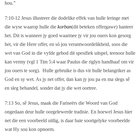
hou.”
7:10-12
Jesus illustreer die dodelike effek van hulle leringe met
die wyse waarop hulle die
korban
(dit beteken offergawe) hanteer
het. Dit is wanneer jy goed waarmee jy vir jou ouers kon gesorg
het, vir die Here offer, en só jou verantwoordelikheid, soos die
wet van God in die vyfde gebod dit spesifiek uitspel, teenoor hulle
kan vermy (vgl 1 Tim 5:4 waar Paulus die riglyn handhaaf om vir
jou ouers te sorg). Hulle gebruike is dus vir hulle belangriker as
God en sy wet. As jy net offer, dan kan jy jou pa en ma slegs sê
en sleg behandel, sonder dat jy die wet oortree.
7:13
So, sê Jesus, maak die Fariseërs die Woord van God
ongedaan deur hulle oorgelewerde tradisie. En hoewel Jesus hier
net die een voorbeeld uitlig, is daar baie soortgelyke voorbeelde
wat Hy sou kon opnoem.