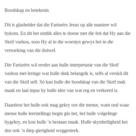
Boodskap en betekenis
Dit is glashelder dat die Fariseërs Jesus op alle maniere wil
bykom. En dit het eintlik alles te doene met die feit dat Hy aan die
Skrif vashou, soos Hy al in die woestyn gewys het in die
versoeking van die duiwel.
Die Fariseërs wil eerder aan hulle interpretasie van die Skrif
vashou met leringe wat hulle dink belangrik is, selfs al verskil dit
van die Skrif self. Só kan hulle die boodskap van die Skrif mak
maak en laat inpas by hulle idee van wat reg en verkeerd is.
Daardeur het hulle ook mag gekry oor die mense, want oral waar
mense hulle leerstellings begin glo het, het hulle volgelinge
bygekry, en kon hulle ‘n bestaan maak. Hulle skynheiligheid het
dus ook ‘n diep gierigheid weggesteek.